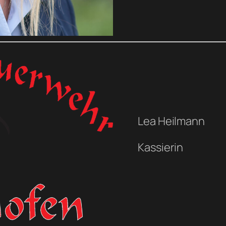
Lea Heilmann
Kassierin